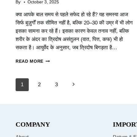
By
October 3, 2025
क्या आपके बाल समय से पहले सफेद हो रहे हैं? यह समस्या आज
सिर्फ बुज़ुर्गों तक सीमित नहीं है, बल्कि 20–30 की उम्र में भी लोग
इसका सामना कर रहे हैं। इसका कारण केवल तनाव नहीं, बल्कि
शरीर के अंदर का त्रिदोष असंतुलन (वात, पित्त, कफ) भी हो
सकता है। आयुर्वेद के अनुसार, जब त्रिदोष बिगड़ता है…
बाल
READ MORE
सफेद
हो
रहे
Page
Next
1
2
3
हैं?
जानिए
navigation
Page
दोषों
के
अनुसार
आयुर्वेदिक
COMPANY
IMPOR
समाधान