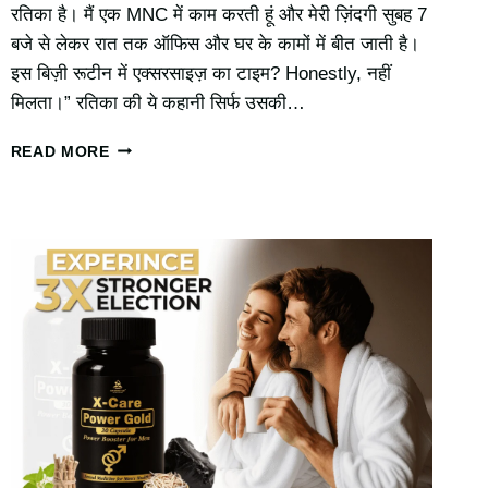
रतिका है। मैं एक MNC में काम करती हूं और मेरी ज़िंदगी सुबह 7
बजे से लेकर रात तक ऑफिस और घर के कामों में बीत जाती है।
इस बिज़ी रूटीन में एक्सरसाइज़ का टाइम? Honestly, नहीं
मिलता।” रतिका की ये कहानी सिर्फ उसकी…
महिलाओं
READ MORE
के
लिए
STRENGTH
TRAINING
क्यों
है
ज़रूरी?
फायदे,
मिथक
और
रतिका
की
कहानी