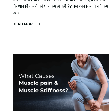
कि आपकी नज़रों की धार कम हो रही है? क्या आपके बच्चे को कम
उम्र…
आंखों
READ MORE
की
रोशनी
कैसे
बढ़ाएँ
–
जानिए
7
असरदार
घरेलू
उपाय