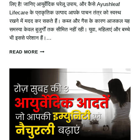
लिए है! जानिए आयुर्वेदिक घरेलू उपाय, और कैसे Ayushleaf
Lifecare के प्राकृतिक उत्पाद आपके पाचन तंत्र को स्वस्थ
रखने में मदद कर सकते हैं। कब्ज और गैस के कारण आजकल यह
समस्या केवल बुजुर्गों तक सीमित नहीं रही। युवा, महिलाएं और बच्चे
भी इससे परेशान हैं।…
कब्ज
READ MORE
और
गैस
का
आयुर्वेदिक
इलाज:
घरेलू
उपाय
और
AYUSHLEAF
से
पाएं
स्थायी
राहत