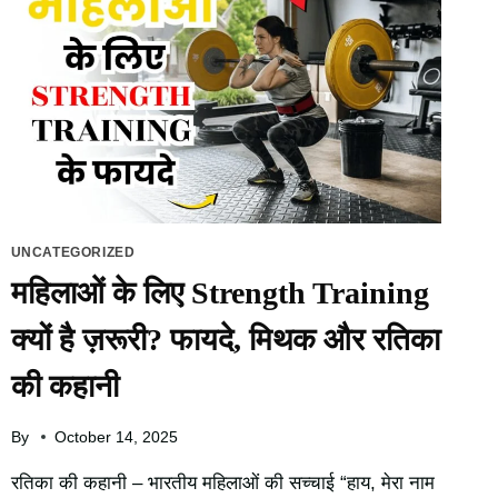
में
थायराइड
के
लक्षण
जिन्हें
नज़र
अंदाज़
करना
पड़
सकता
है
UNCATEGORIZED
भारी
महिलाओं के लिए Strength Training
क्यों है ज़रूरी? फायदे, मिथक और रतिका
की कहानी
By
October 14, 2025
रतिका की कहानी – भारतीय महिलाओं की सच्चाई “हाय, मेरा नाम